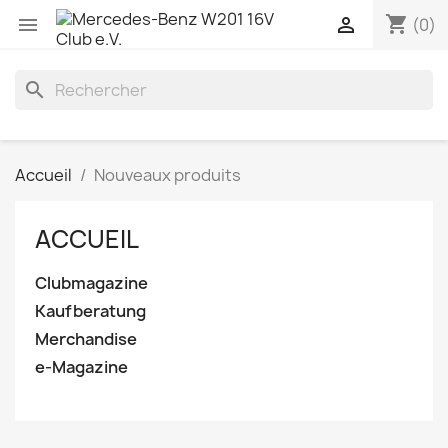
shopping_cart


(0)
search
Accueil
Nouveaux produits
ACCUEIL
Clubmagazine
Kaufberatung
Merchandise
e-Magazine