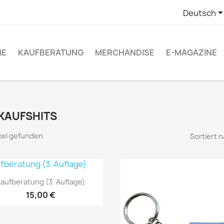
Deutsch
NE
KAUFBERATUNG
MERCHANDISE
E-MAGAZINE
KAUFSHITS
ikel gefunden
Sortiert n
Vorschau

aufberatung (3. Auflage)
15,00 €