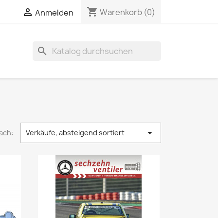
shopping_cart


Warenkorb
(0)
Anmelden
search

ach:
Verkäufe, absteigend sortiert