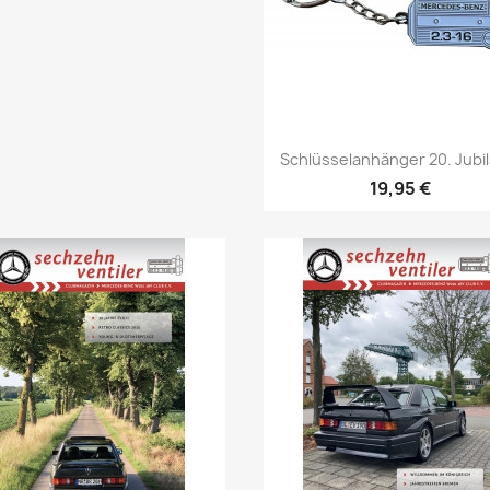
Vorschau

Schlüsselanhänger 20. Jubi
19,95 €