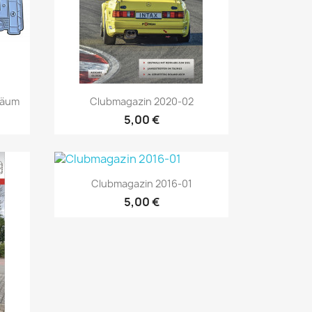
Vorschau

läum
Clubmagazin 2020-02
5,00 €
Vorschau

Clubmagazin 2016-01
5,00 €