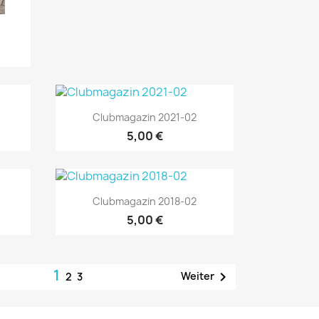
Vorschau

Clubmagazin 2021-02
5,00 €
Vorschau

Clubmagazin 2018-02
5,00 €
1

Weiter
2
3