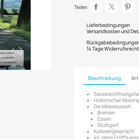
Teilen
Lieferbedingungen
Versandkosten und Deta
Rückgabebedingunge
14 Tage Widerrufsrech
Beschreibung
Art
Saisoneröffnungsfa
Historischer Motors
Die Messesaison
Bremen
Essen
Stuttgart
Kulissengespräch
40 Jahre Eröffnung