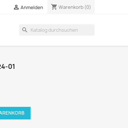
shopping_cart


Warenkorb
(0)
Anmelden
search
4-01
WARENKORB