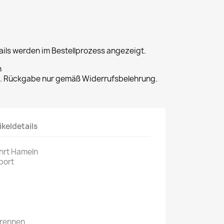
ils werden im Bestellprozess angezeigt.
n
t. Rückgabe nur gemäß Widerrufsbelehrung.
ikeldetails
hrt Hameln
port
srennen