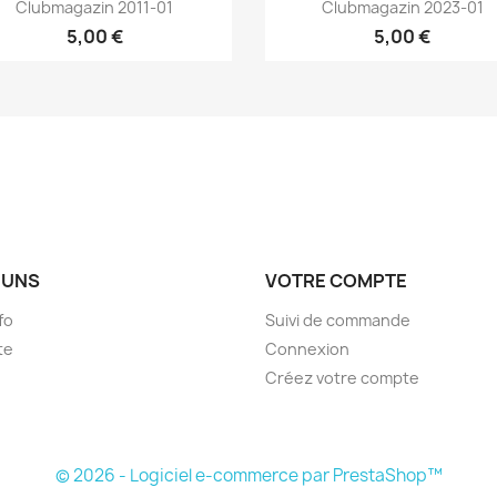
Aperçu rapide
Aperçu rapide


Clubmagazin 2011-01
Clubmagazin 2023-01
5,00 €
5,00 €
 UNS
VOTRE COMPTE
fo
Suivi de commande
te
Connexion
Créez votre compte
© 2026 - Logiciel e-commerce par PrestaShop™