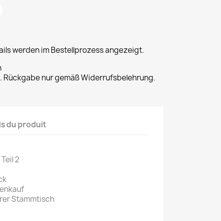
ils werden im Bestellprozess angezeigt.
n
t. Rückgabe nur gemäß Widerrufsbelehrung.
ls du produit
Teil 2
ck
fenkauf
erer Stammtisch