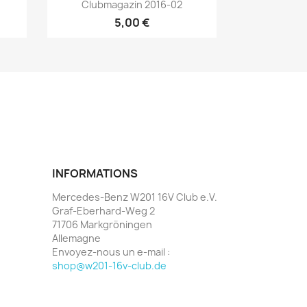
Aperçu rapide

Clubmagazin 2016-02
5,00 €
INFORMATIONS
Mercedes-Benz W201 16V Club e.V.
Graf-Eberhard-Weg 2
71706 Markgröningen
Allemagne
Envoyez-nous un e-mail :
shop@w201-16v-club.de