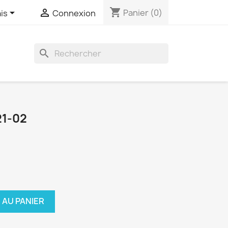
shopping_cart


Panier
(0)
is
Connexion
search
1-02
 AU PANIER