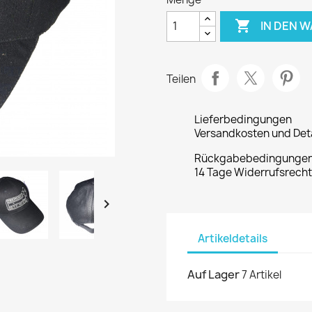

IN DEN 
Teilen
Lieferbedingungen
Versandkosten und Deta
Rückgabebedingunge
14 Tage Widerrufsrech

Artikeldetails
Auf Lager
7 Artikel