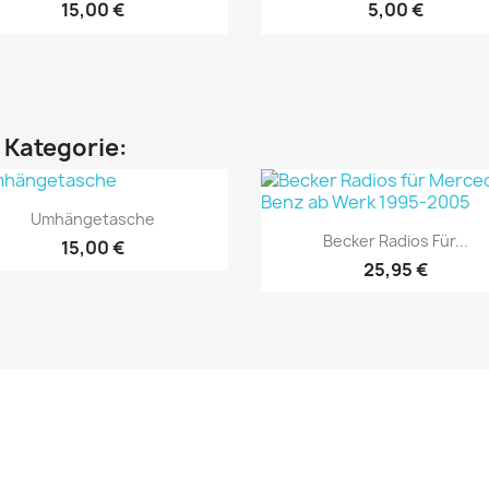
15,00 €
5,00 €
n Kategorie:
Vorschau

Umhängetasche
Vorschau

Becker Radios Für...
15,00 €
25,95 €