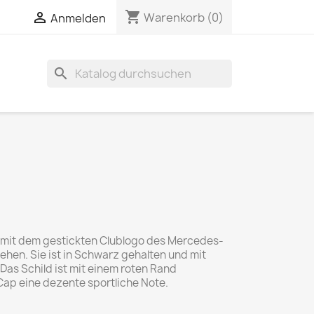
shopping_cart


Warenkorb
(0)
Anmelden
search
 mit dem gestickten Clublogo des Mercedes-
ehen. Sie ist in Schwarz gehalten und mit
Das Schild ist mit einem roten Rand
 Cap eine dezente sportliche Note.