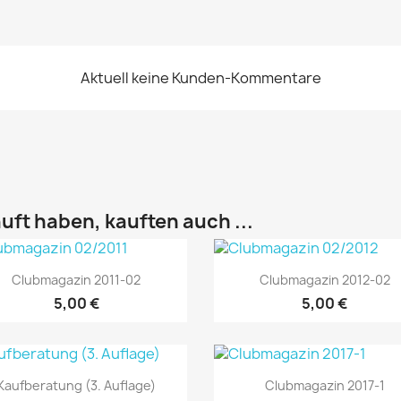
Aktuell keine Kunden-Kommentare
uft haben, kauften auch ...
Vorschau
Vorschau


Clubmagazin 2011-02
Clubmagazin 2012-02
5,00 €
5,00 €
Vorschau
Vorschau


Kaufberatung (3. Auflage)
Clubmagazin 2017-1