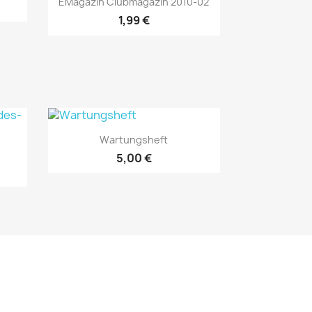
EMagazin Clubmagazin 2010-02
1,99 €
Vorschau

Wartungsheft
5,00 €