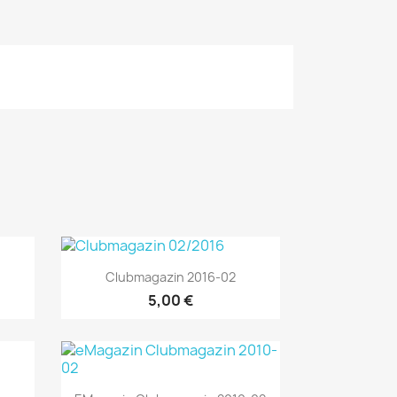
Vorschau

Clubmagazin 2016-02
5,00 €
Vorschau
