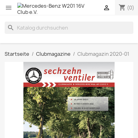
shopping_cart


(0)
search
Startseite
Clubmagazine
Clubmagazin 2020-01