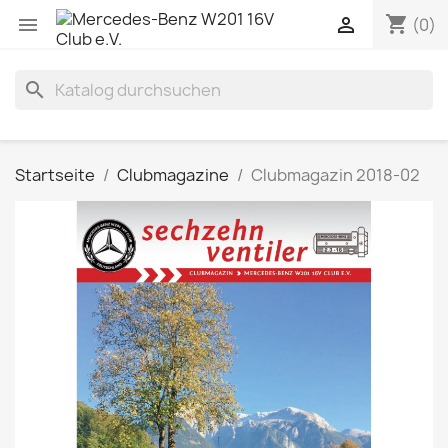
shopping_cart


(0)
search
Startseite
Clubmagazine
Clubmagazin 2018-02