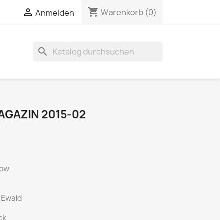
shopping_cart


Warenkorb
(0)
Anmelden
search
GAZIN 2015-02
how
 Ewald
ck