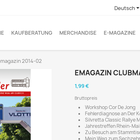
Deutsch
NE
KAUFBERATUNG
MERCHANDISE
E-MAGAZINE
bmagazin 2014-02
EMAGAZIN CLUBMA
1,99 €
Bruttopreis
Workshop Cor De Jong
Fehlerdiagnose an Der K
Silvretta Classic Rallye
Jahrestreffen Rhein-Ma
Zu Besuch am Stammtis
Mein Weg zum Sechzehn