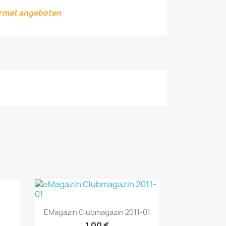
ormat angeboten
Vorschau

EMagazin Clubmagazin 2011-01
1,00 €