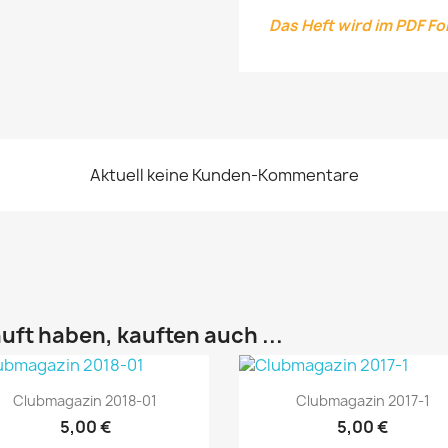
Das Heft wird im PDF F
Aktuell keine Kunden-Kommentare
uft haben, kauften auch ...
Vorschau
Vorschau


Clubmagazin 2018-01
Clubmagazin 2017-1
5,00 €
5,00 €