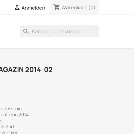
shopping_cart


Warenkorb
(0)
Anmelden
search
GAZIN 2014-02
e-Jetronic
 Montafon 2014
in
ch Süd
ventiler