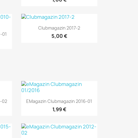
Vorschau

Clubmagazin 2017-2
-01
5,00 €
Vorschau

-02
EMagazin Clubmagazin 2016-01
1,99 €