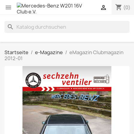
shopping_cart


(0)
search
Startseite
e-Magazine
eMagazin Clubmagazin
2012-01