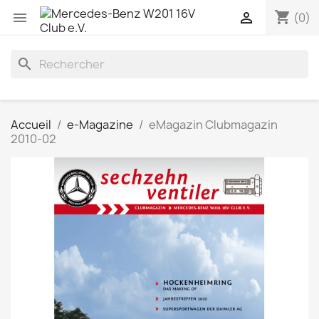
shopping_cart


(0)
search
Accueil
e-Magazine
eMagazin Clubmagazin
2010-02