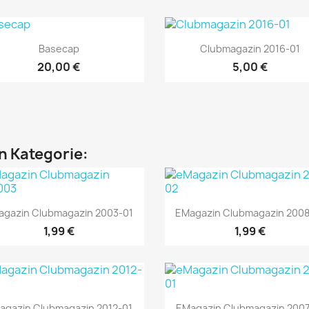
Vorschau
Vorschau


Basecap
Clubmagazin 2016-01
20,00 €
5,00 €
en Kategorie:
Vorschau
Vorschau


agazin Clubmagazin 2003-01
EMagazin Clubmagazin 200
1,99 €
1,99 €
Vorschau
Vorschau


agazin Clubmagazin 2012-01
EMagazin Clubmagazin 2007