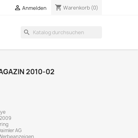
shopping_cart


Warenkorb
(0)
Anmelden
search
GAZIN 2010-02
lye
 2009
ring
aimler AG
 Werbeanzeigen