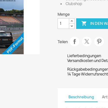
Clubshop
Menge

IN DEN 
Teilen
Lieferbedingungen
Versandkosten und Deta
Rückgabebedingunge
14 Tage Widerrufsrech
Beschreibung
Art