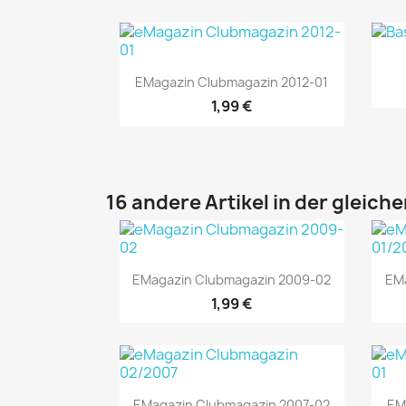
Vorschau

EMagazin Clubmagazin 2012-01
1,99 €
16 andere Artikel in der gleich
Vorschau

EMagazin Clubmagazin 2009-02
EM
1,99 €
Vorschau

EMagazin Clubmagazin 2007-02
EM