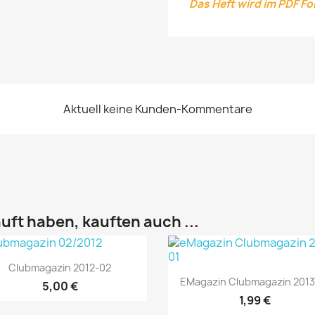
Das Heft wird im PDF F
Aktuell keine Kunden-Kommentare
uft haben, kauften auch ...
Vorschau

Clubmagazin 2012-02
Vorschau

EMagazin Clubmagazin 2013
5,00 €
1,99 €