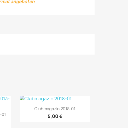
ormat angeboten
Vorschau

Clubmagazin 2018-01
-01
5,00 €