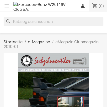
shopping_cart


(0)
search
Startseite
e-Magazine
eMagazin Clubmagazin
2010-01