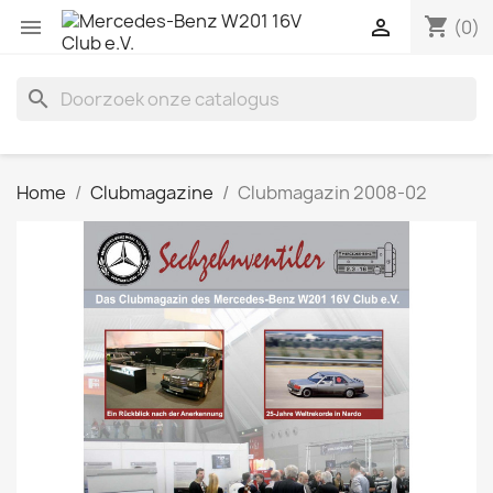
shopping_cart


(0)
search
Home
Clubmagazine
Clubmagazin 2008-02