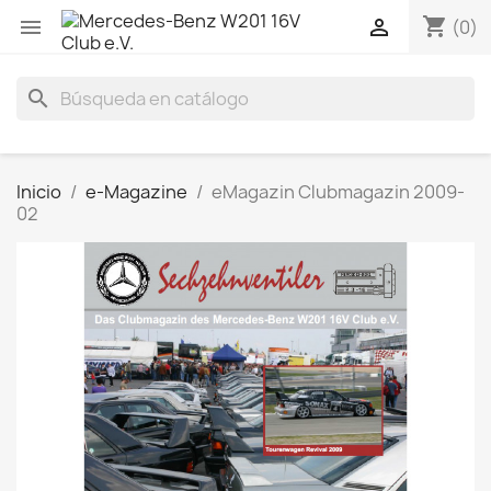
shopping_cart


(0)
search
Inicio
e-Magazine
eMagazin Clubmagazin 2009-
02