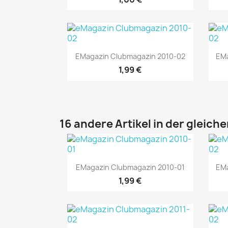
Vorschau

EMagazin Clubmagazin 2010-02
EMa
1,99 €
16 andere Artikel in der gleich
Vorschau

EMagazin Clubmagazin 2010-01
EMa
1,99 €