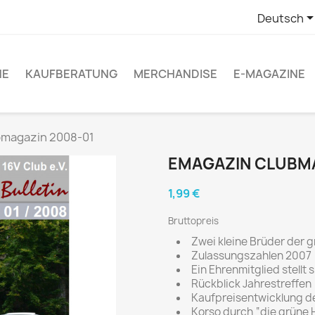
Deutsch
NE
KAUFBERATUNG
MERCHANDISE
E-MAGAZINE
bmagazin 2008-01
EMAGAZIN CLUBMA
1,99 €
Bruttopreis
Zwei kleine Brüder der g
Zulassungszahlen 2007
Ein Ehrenmitglied stellt s
Rückblick Jahrestreffen
Kaufpreisentwicklung d
Korso durch “die grüne H