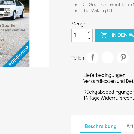
Die Sechzehnventiler in 
The Making Of
Menge

IN DEN 
Teilen
Lieferbedingungen
Versandkosten und Deta
Rückgabebedingunge
14 Tage Widerrufsrech
Beschreibung
Art