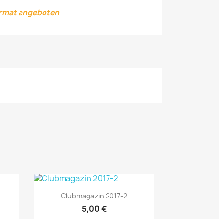
ormat angeboten
Vorschau

Clubmagazin 2017-2
5,00 €