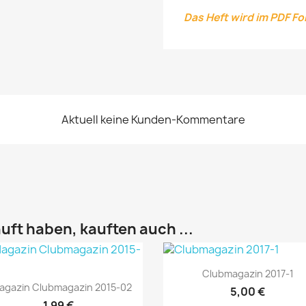
Das Heft wird im PDF F
Aktuell keine Kunden-Kommentare
uft haben, kauften auch ...
Vorschau

Clubmagazin 2017-1
Vorschau

agazin Clubmagazin 2015-02
5,00 €
1,99 €