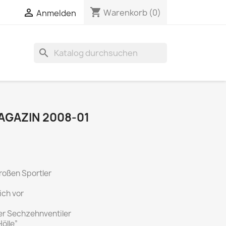
shopping_cart


Warenkorb
(0)
Anmelden
search
GAZIN 2008-01
roßen Sportler
ich vor
er Sechzehnventiler
ölle”