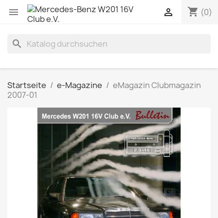
shopping_cart


(0)
search
Startseite
e-Magazine
eMagazin Clubmagazin
2007-01