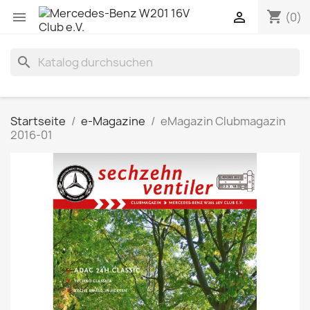
shopping_cart


(0)
search
Startseite
e-Magazine
eMagazin Clubmagazin
2016-01