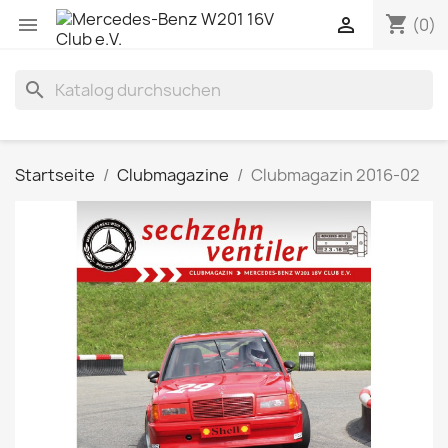
shopping_cart


(0)
search
Startseite
Clubmagazine
Clubmagazin 2016-02