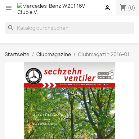
shopping_cart


(0)
search
Startseite
Clubmagazine
Clubmagazin 2016-01