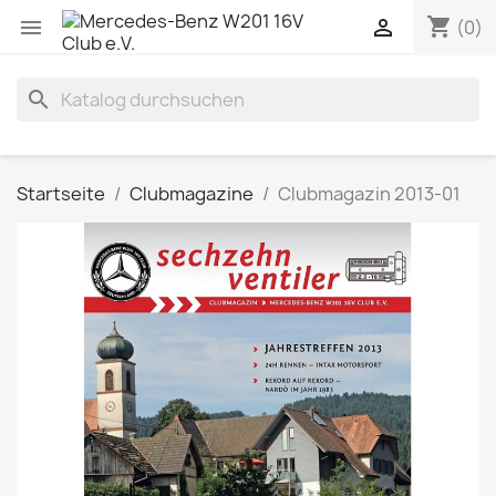
shopping_cart


(0)
search
Startseite
Clubmagazine
Clubmagazin 2013-01