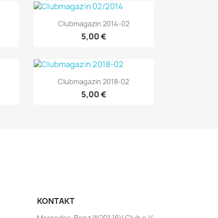
Vorschau

Clubmagazin 2014-02
5,00 €
Vorschau

Clubmagazin 2018-02
5,00 €
KONTAKT
Mercedes-Benz W201 16V Club e.V.