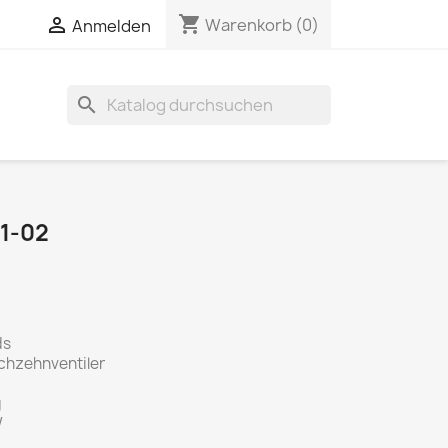
shopping_cart


Warenkorb
(0)
Anmelden
search
1-02
ds
chzehnventiler
g
W