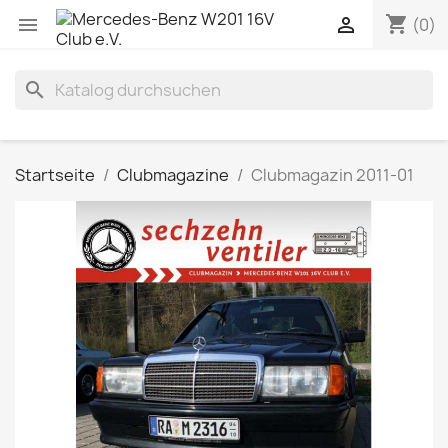
shopping_cart


(0)
search
Startseite
Clubmagazine
Clubmagazin 2011-01