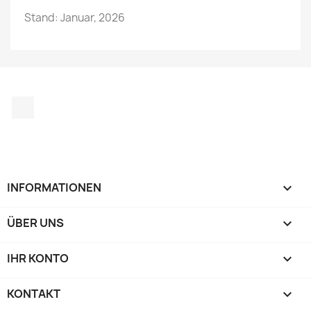
Stand: Januar, 2026
Instagram
INFORMATIONEN

ÜBER UNS

IHR KONTO

KONTAKT
keyboard_arrow_down