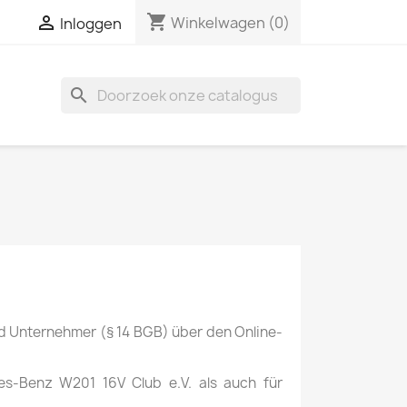
shopping_cart

Winkelwagen
(0)
Inloggen
search
nd Unternehmer (§ 14 BGB) über den Online-
des-Benz W201 16V Club e.V. als auch für