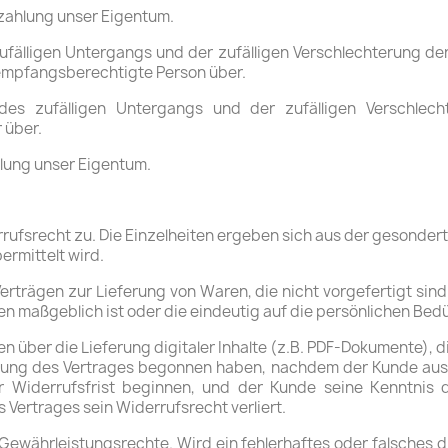
Bezahlung unser Eigentum.
zufälligen Untergangs und der zufälligen Verschlechterung d
empfangsberechtigte Person über.
des zufälligen Untergangs und der zufälligen Verschle
 über.
hlung unser Eigentum.
rrufsrecht zu. Die Einzelheiten ergeben sich aus der gesonde
ermittelt wird.
erträgen zur Lieferung von Waren, die nicht vorgefertigt sind 
 maßgeblich ist oder die eindeutig auf die persönlichen Bedü
en über die Lieferung digitaler Inhalte (z.B. PDF-Dokumente), 
hrung des Vertrages begonnen haben, nachdem der Kunde ausd
r Widerrufsfrist beginnen, und der Kunde seine Kenntnis d
Vertrages sein Widerrufsrecht verliert.
Gewährleistungsrechte. Wird ein fehlerhaftes oder falsches d