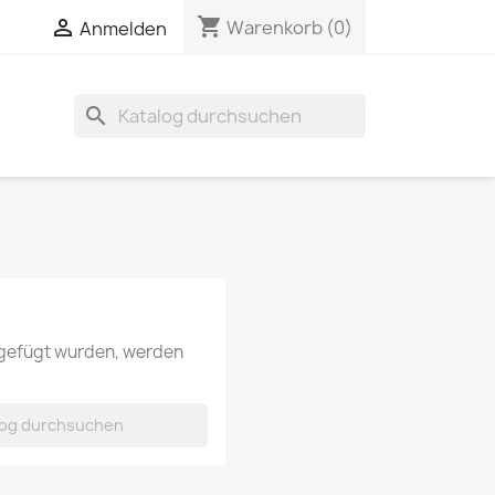
shopping_cart


Warenkorb
(0)
Anmelden
search
ugefügt wurden, werden